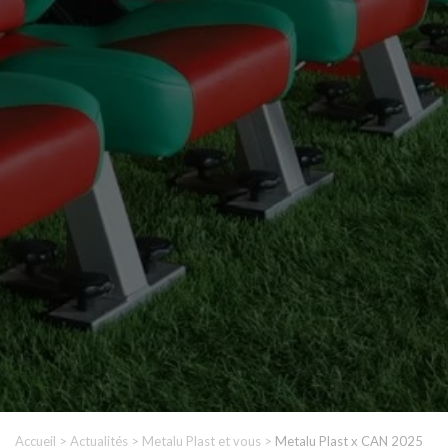
Accueil
>
Actualités
>
Metalu Plast et vous
>
Metalu Plast x CAN 2025