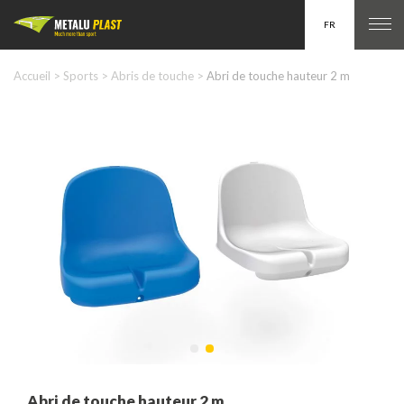
FR
Accueil
>
Sports
>
Abris de touche
>
Abri de touche hauteur 2 m
EN
Abri de touche hauteur 2 m