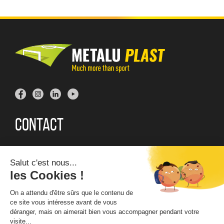
Contact
Adresse postale
: Metalu-Plast, Z.I. - 4, rue des Bréholles
14540 Soliers - FRANCE
Téléphone
: + 33 (0) 2 31 23 22 00
Horaires
: Ouvert du lundi au vendredi - De 8h30 à 12h30 et
de 13h30 à 17h30. sauf le vendredi (17h)